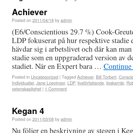
Achiever
Posted on
2011/04/18
by
admin
(E6/Conscientious 29.7 %) Cook-Greuter
LDP fokuserat på hur respektive stadie
hävdar sig i arbetslivet och där kan man
stadie som en uppgraderad version av d
stadiet. När en Expert bara …
Continue
Posted in
Uncategorized
|
Tagged
Achiever
,
Bill Torbert
,
Conscie
Individualist
,
Jane Loevinger
,
LDP
,
livsförfattande
,
livskarriär
,
Ro
vetenskaplighet
|
1 Comment
Kegan 4
Posted on
2011/03/08
by
admin
Nu följer en beskrivning av stegen i Ke