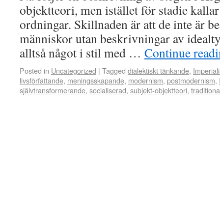
objektteori, men istället för stadie kalla
ordningar. Skillnaden är att de inte är b
människor utan beskrivningar av idealty
alltså något i stil med …
Continue read
Posted in
Uncategorized
|
Tagged
dialektiskt tänkande
,
Imperiali
livsförfattande
,
meningsskapande
,
modernism
,
postmodernism
,
självtransformerande
,
socialiserad
,
subjekt-objektteori
,
tradition