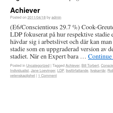
Achiever
Posted on
2011/04/18
by
admin
(E6/Conscientious 29.7 %) Cook-Greuter
LDP fokuserat på hur respektive stadie
hävdar sig i arbetslivet och där kan man
stadie som en uppgraderad version av d
stadiet. När en Expert bara …
Continue
Posted in
Uncategorized
|
Tagged
Achiever
,
Bill Torbert
,
Conscie
Individualist
,
Jane Loevinger
,
LDP
,
livsförfattande
,
livskarriär
,
Ro
vetenskaplighet
|
1 Comment