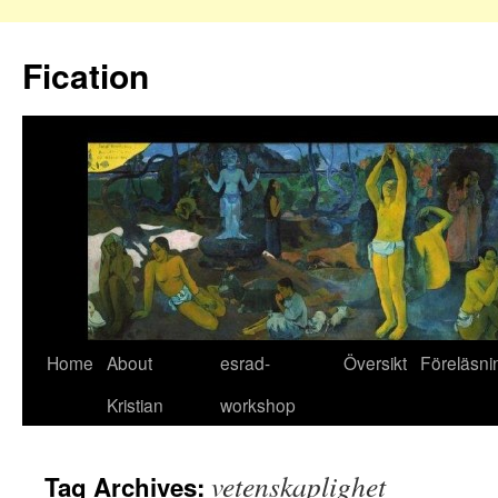
Fication
Home
About
esrad-
Översikt
Föreläsni
Kristian
workshop
vetenskaplighet
Tag Archives: