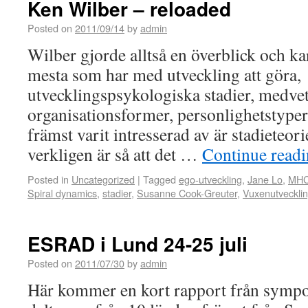
Ken Wilber – reloaded
Posted on
2011/09/14
by
admin
Wilber gjorde alltså en överblick och ka
mesta som har med utveckling att göra,
utvecklingspsykologiska stadier, medvet
organisationsformer, personlighetstyper 
främst varit intresserad av är stadieteor
verkligen är så att det …
Continue read
Posted in
Uncategorized
|
Tagged
ego-utveckling
,
Jane Lo
,
MH
Spiral dynamics
,
stadier
,
Susanne Cook-Greuter
,
Vuxenutveckli
ESRAD i Lund 24-25 juli
Posted on
2011/07/30
by
admin
Här kommer en kort rapport från sympos