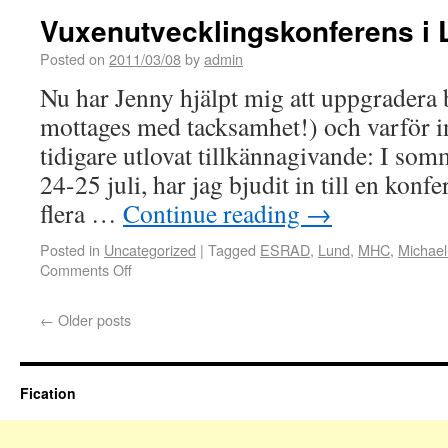
Vuxenutvecklingskonferens i 
Posted on
2011/03/08
by
admin
Nu har Jenny hjälpt mig att uppgradera
mottages med tacksamhet!) och varför in
tidigare utlovat tillkännagivande: I so
24-25 juli, har jag bjudit in till en konf
flera …
Continue reading
→
Posted in
Uncategorized
|
Tagged
ESRAD
,
Lund
,
MHC
,
Michae
Comments Off
←
Older posts
Fication