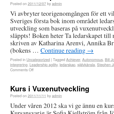
Posted on
2011/12/07
by
admin
Vi avbryter teorigenomgången för ett v
Sveriges första bok inom området ledar
utveckling som baseras på vuxenutveckli
släppts! Boken heter Ta ledarskapet till 
skriven av Katharina Arenvi, Annika B
(bokens …
Continue reading
→
Posted in
Uncategorized
|
Tagged
Achiever
,
Autonomous
,
Bill J
integrering
,
Leadership agility
,
ledarskap
,
självkänsla
,
Stephen J
Comments Off
Kurs i Vuxenutveckling
Posted on
2011/11/11
by
admin
Under våren 2012 ska vi ge ännu en kur
Kursansvarig är Sofia Kjellström från 