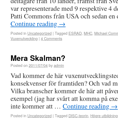
deltagare från 10 länder, främst från S
var representerade med 9 respektive 4 d
Patti Commons från USA och sedan en 
Continue reading
→
Posted in
Uncategorized
|
Tagged
ESRAD
,
MHC
,
Michael Com
Vuxenutveckling
|
4 Comments
Mera Skalman?
Posted on
2011/07/04
by
admin
Vad kommer de här vuxenutvecklingsteor
konsekvenser för framtiden? Och vad 
Vilka branscher kommer de här att påve
exempel (jag har svårt att komma på e
inte kommer att …
Continue reading
→
Posted in
Uncategorized
|
Tagged
DISC-teorin
,
Högre utbildning