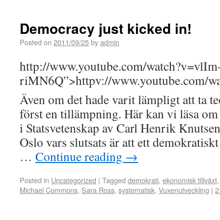
Democracy just kicked in!
Posted on
2011/09/25
by
admin
http://www.youtube.com/watch?v=vlIm
riMN6Q”>httpv://www.youtube.com/w
Även om det hade varit lämpligt att ta t
först en tillämpning. Här kan vi läsa o
i Statsvetenskap av Carl Henrik Knutsen 
Oslo vars slutsats är att ett demokratisk
…
Continue reading
→
Posted in
Uncategorized
|
Tagged
demokrati
,
ekonomisk tillväxt
Michael Commons
,
Sara Ross
,
systematisk
,
Vuxenutveckling
|
2