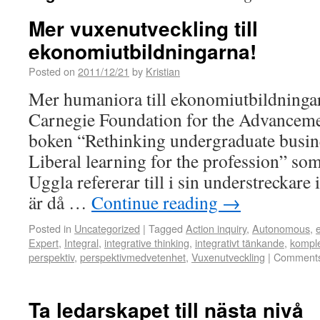
Mer vuxenutveckling till
ekonomiutbildningarna!
Posted on
2011/12/21
by
Kristian
Mer humaniora till ekonomiutbildninga
Carnegie Foundation for the Advanceme
boken “Rethinking undergraduate busin
Liberal learning for the profession” so
Uggla refererar till i sin understreckar
är då …
Continue reading
→
Posted in
Uncategorized
|
Tagged
Action inquiry
,
Autonomous
,
Expert
,
Integral
,
integrative thinking
,
integrativt tänkande
,
komple
perspektiv
,
perspektivmedvetenhet
,
Vuxenutveckling
|
Comments
Ta ledarskapet till nästa nivå