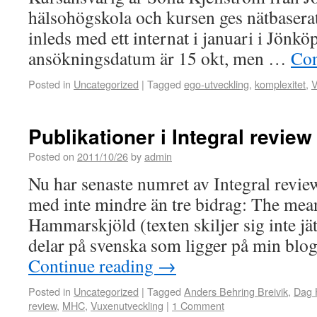
hälsohögskola och kursen ges nätbaserat
inleds med ett internat i januari i Jönkö
ansökningsdatum är 15 okt, men …
Con
Posted in
Uncategorized
|
Tagged
ego-utveckling
,
komplexitet
,
V
Publikationer i Integral review
Posted on
2011/10/26
by
admin
Nu har senaste numret av Integral review
med inte mindre än tre bidrag: The me
Hammarskjöld (texten skiljer sig inte jä
delar på svenska som ligger på min blo
Continue reading
→
Posted in
Uncategorized
|
Tagged
Anders Behring Breivik
,
Dag 
review
,
MHC
,
Vuxenutveckling
|
1 Comment