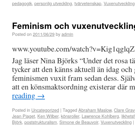
pedagogik
,
personlig utveckling
,
tvärvetenskap
,
Vuxenutveckling
Feminism och vuxenutvecklin
Posted on
2011/06/29
by
admin
www.youtube.com/watch?v=Kig1qglq
Jag läser Nina Björks “Under det rosa tä
tycker att den känns aktuell än idag och 
feminismen vuxit fram sedan dess. Själv
att en könsmaktsordning existerar där
reading
→
Posted in
Uncategorized
|
Tagged
Abraham Maslow
,
Clare Grav
Jean Piaget
,
Ken Wilber
,
könsroller
,
Lawrence Kohlberg
,
likhet
Björk
,
poststrukturalism
,
Simone de Beauvoir
,
Vuxenutveckling
|