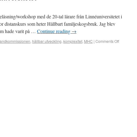
öreläsning/workshop med de 20-tal lärare från Linnéuniversitetet i
tor distanskurs som heter Hållbart familjeskogsbruk. Jag blev
som hade varit på …
Continue reading
→
landkommissionen
,
hållbar utveckling
,
komplexitet
,
MHC
|
Comments Off