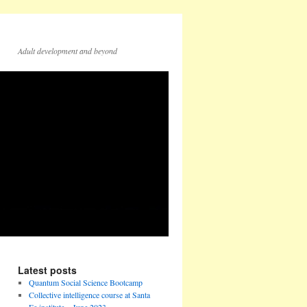
Adult development and beyond
Latest posts
Quantum Social Science Bootcamp
Collective intelligence course at Santa