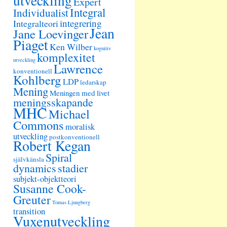
utveckling
Expert
Integral
Individualist
integrering
Integralteori
Jean
Jane Loevinger
Piaget
Ken Wilber
kognitiv
komplexitet
utveckling
Lawrence
konventionell
Kohlberg
LDP
ledarskap
Mening
Meningen med livet
meningsskapande
MHC
Michael
Commons
moralisk
utveckling
postkonventionell
Robert Kegan
Spiral
självkänsla
dynamics
stadier
subjekt-objektteori
Susanne Cook-
Greuter
Tomas Ljungberg
transition
Vuxenutveckling