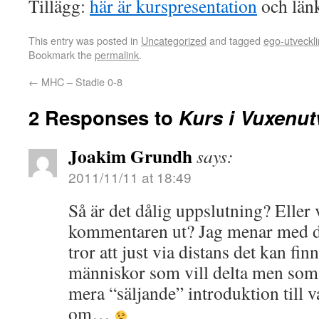
Tillägg:
här är kurspresentation
och länk
This entry was posted in
Uncategorized
and tagged
ego-utveckl
Bookmark the
permalink
.
←
MHC – Stadie 0-8
2 Responses to
Kurs i Vuxenut
Joakim Grundh
says:
2011/11/11 at 18:49
Så är det dålig uppslutning? Elle
kommentaren ut? Jag menar med det
tror att just via distans det kan fi
människor som vill delta men som 
mera “säljande” introduktion till v
om…