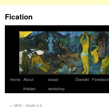
Fication
Home
About
esrad-
Översikt
Föreläsni
Kristian
workshop
←
MHC – Stadie 0-8