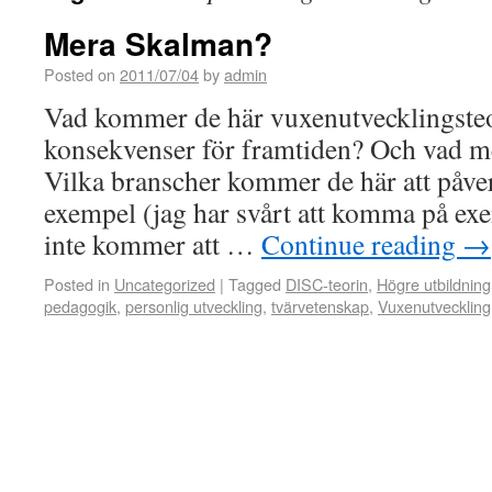
Mera Skalman?
Posted on
2011/07/04
by
admin
Vad kommer de här vuxenutvecklingsteor
konsekvenser för framtiden? Och vad 
Vilka branscher kommer de här att påve
exempel (jag har svårt att komma på e
inte kommer att …
Continue reading
→
Posted in
Uncategorized
|
Tagged
DISC-teorin
,
Högre utbildning
pedagogik
,
personlig utveckling
,
tvärvetenskap
,
Vuxenutveckling