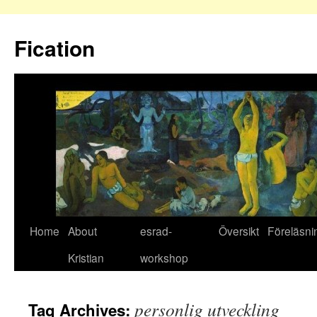
Fication
Home
About
esrad-
Översikt
Föreläsni
Kristian
workshop
personlig utveckling
Tag Archives: