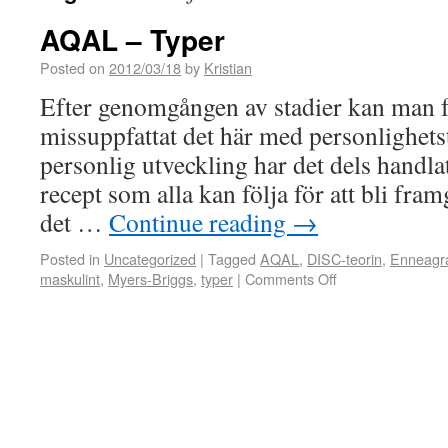
AQAL – Typer
Posted on
2012/03/18
by
Kristian
Efter genomgången av stadier kan man f
missuppfattat det här med personlighetst
personlig utveckling har det dels handl
recept som alla kan följa för att bli fra
det …
Continue reading
→
Posted in
Uncategorized
|
Tagged
AQAL
,
DISC-teorin
,
Enneag
maskulint
,
Myers-Briggs
,
typer
|
Comments Off