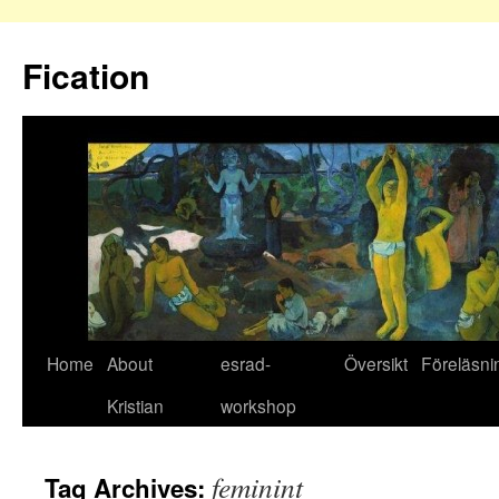
Fication
Home
About
esrad-
Översikt
Föreläsni
Kristian
workshop
feminint
Tag Archives: