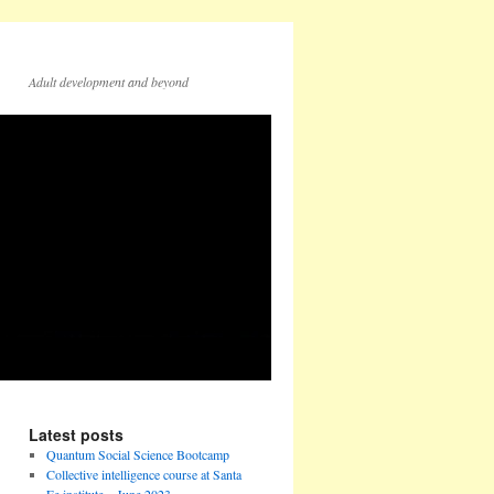
Adult development and beyond
Latest posts
Quantum Social Science Bootcamp
Collective intelligence course at Santa