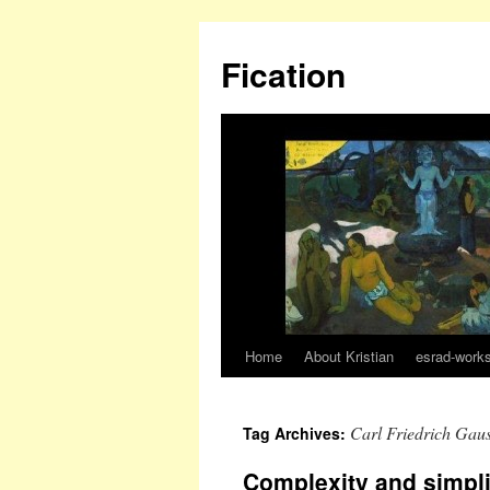
Fication
Home
About Kristian
esrad-work
Carl Friedrich Gau
Tag Archives:
Complexity and simpli