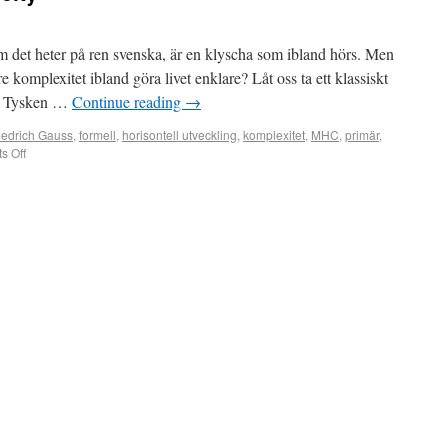
m det heter på ren svenska, är en klyscha som ibland hörs. Men
 komplexitet ibland göra livet enklare? Låt oss ta ett klassiskt
a. Tysken …
Continue reading
→
riedrich Gauss
,
formell
,
horisontell utveckling
,
komplexitet
,
MHC
,
primär
,
s Off