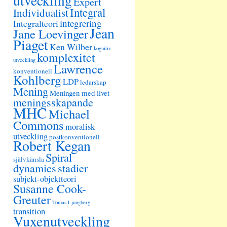
utveckling
Expert
Integral
Individualist
integrering
Integralteori
Jean
Jane Loevinger
Piaget
Ken Wilber
kognitiv
komplexitet
utveckling
Lawrence
konventionell
Kohlberg
LDP
ledarskap
Mening
Meningen med livet
meningsskapande
MHC
Michael
Commons
moralisk
utveckling
postkonventionell
Robert Kegan
Spiral
självkänsla
dynamics
stadier
subjekt-objektteori
Susanne Cook-
Greuter
Tomas Ljungberg
transition
Vuxenutveckling