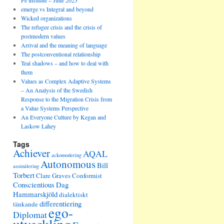
Fe institute – June 2023
emerge vs Integral and beyond
Wicked organizations
The refugee crisis and the crisis of
postmodern values
Arrival and the meaning of language
The postconventional relationship
Teal shadows – and how to deal with
them
Values as Complex Adaptive Systems
– An Analysis of the Swedish
Response to the Migration Crisis from
a Value Systems Perspective
An Everyone Culture by Kegan and
Laskow Lahey
Tags
Achiever
AQAL
ackomodering
Autonomous
Bill
assimilering
Torbert
Clare Graves
Conformist
Conscientious
Dag
Hammarskjöld
dialektiskt
differentiering
tänkande
ego-
Diplomat