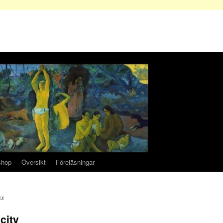
shop
Översikt
Föreläsningar
ss
city