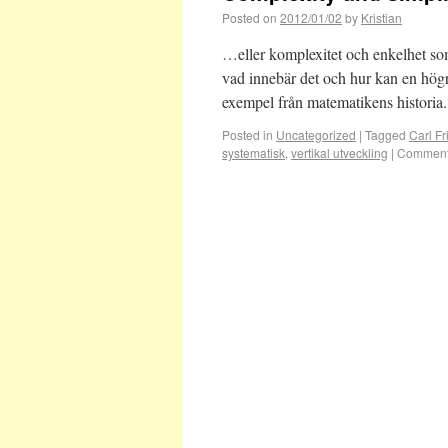
Posted on
2012/01/02
by
Kristian
…eller komplexitet och enkelhet so
vad innebär det och hur kan en högre
exempel från matematikens histori
Posted in
Uncategorized
|
Tagged
Carl F
systematisk
,
vertikal utveckling
|
Comment