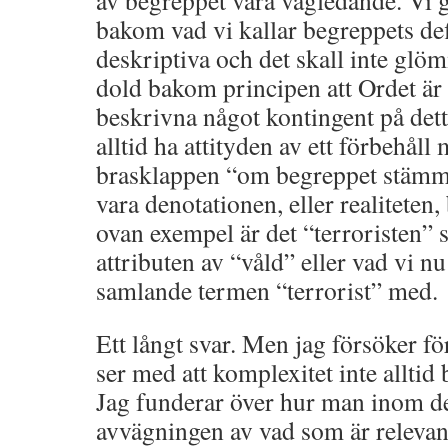
av begreppet vara vägledande. Vi
bakom vad vi kallar begreppets de
deskriptiva och det skall inte gl
dold bakom principen att Ordet är 
beskrivna något kontingent på detta
alltid ha attityden av ett förbehåll 
brasklappen “om begreppet stämme
vara denotationen, eller realiteten
ovan exempel är det “terroristen” 
attributen av “våld” eller vad vi nu
samlande termen “terrorist” med.
Ett långt svar. Men jag försöker f
ser med att komplexitet inte alltid 
Jag funderar över hur man inom d
avvägningen av vad som är relevant