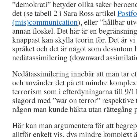
”demokrati” betyder olika saker beroen
det (se tabell 2 i Sara Ross artikel
Postf
(mis)communication
), eller ”hållbar ut
annan floskel. Det här är en begräns
knappast kan skylla teorin för. Det är v
språket och det är något som dessutom 
nedåtassimilering (downward assimilati
Nedåtassimilering innebär att man tar e
och använder det på ett mindre komplext 
terrorism som i efterdyningarna till 9/11
slagord med ”war on terror” respektive 
någon man kunde häkta utan rättegång p
Här kan man argumentera för att begrep
alltför enkelt vis, dvs mindre komplext 