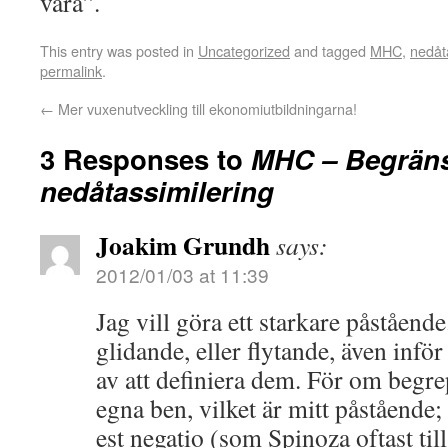
vara”.
This entry was posted in
Uncategorized
and tagged
MHC
,
nedåt
permalink
.
←
Mer vuxenutveckling till ekonomiutbildningarna!
3 Responses to
MHC – Begräns
nedåtassimilering
Joakim Grundh
says:
2012/01/03 at 11:39
Jag vill göra ett starkare påståen
glidande, eller flytande, även infö
av att definiera dem. För om begre
egna ben, vilket är mitt påstående
est negatio (som Spinoza oftast til