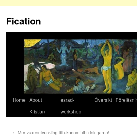
Fication
Home
About
esrad-
Översikt
Föreläsni
Kristian
workshop
←
Mer vuxenutveckling till ekonomiutbildningarna!