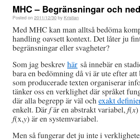
MHC – Begränsningar och ned
Posted on
2011/12/30
by
Kristian
Med MHC kan man alltså bedöma komplex
handling oavsett kontext. Det låter ju fi
begränsningar eller svagheter?
Som jag beskrev
här
så innebär en stadi
bara en bedömning då vi är ute efter at
som producerade texten organiserar in
tänker oss en verklighet där språket fu
där alla begrepp är väl och
exakt definie
enkelt. Där
f
är en abstrakt variabel,
f
(
x
)
f
(x,
y
) är en systemvariabel.
Men så fungerar det ju inte i verklighet