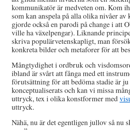
kommunikatör är medveten om. Kom i
som kan anspela på alla olika nivåer av
gjorde också en parodi på change i att 
ville ha växelpengar). Liknande princip
skriva populärvetenskapligt, man försö
konkreta bilder och metaforer för att be
Mångtydighet i ordbruk och visdomsor
ibland är svårt att fånga med ett inst
förutsättning för att bedöma stadie är ju
konceptualiserats och kan vi missa mån
uttryck, tex i olika konstformer med
vis
uttryck.
Nähä, nu är det egentligen jullov så nu s