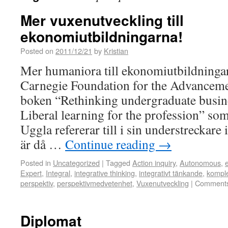
Mer vuxenutveckling till
ekonomiutbildningarna!
Posted on
2011/12/21
by
Kristian
Mer humaniora till ekonomiutbildninga
Carnegie Foundation for the Advanceme
boken “Rethinking undergraduate busin
Liberal learning for the profession” so
Uggla refererar till i sin understreckar
är då …
Continue reading
→
Posted in
Uncategorized
|
Tagged
Action inquiry
,
Autonomous
,
Expert
,
Integral
,
integrative thinking
,
integrativt tänkande
,
komple
perspektiv
,
perspektivmedvetenhet
,
Vuxenutveckling
|
Comments
Diplomat