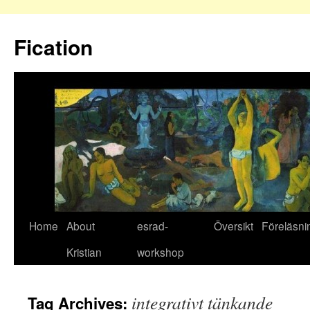
Fication
Home
About
esrad-
Översikt
Föreläsni
Kristian
workshop
integrativt tänkande
Tag Archives: