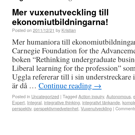
Mer vuxenutveckling till
ekonomiutbildningarna!
Posted on
2011/12/21
by
Kristian
Mer humaniora till ekonomiutbildninga
Carnegie Foundation for the Advanceme
boken “Rethinking undergraduate busin
Liberal learning for the profession” so
Uggla refererar till i sin understreckar
är då …
Continue reading
→
Posted in
Uncategorized
|
Tagged
Action inquiry
,
Autonomous
,
Expert
,
Integral
,
integrative thinking
,
integrativt tänkande
,
komple
perspektiv
,
perspektivmedvetenhet
,
Vuxenutveckling
|
Comments