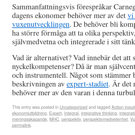
Sammanfattningsvis förespråkar Carnegi
dagens ekonomer behöver mer av det
vi
vuxenutvecklingen
. De behöver bli komp
ha större förmåga att ta olika perspekt
självmedvetna och integrerade i sitt tä
Vad är alternativet? Vad innebär det att
nyckelkompetenser? Då är man självcent
och instrumentell. Något som stämmer 
beskrivningen av
expert-stadiet
. Är det
behöver mer av den varan i denna turbul
This entry was posted in
Uncategorized
and tagged
Action inqui
ekonomiutbildning
,
Expert
,
Integral
,
integrative thinking
,
integrat
meningsskapande
,
MHC
,
perspektiv
,
perspektivmedvetenhet
,
Vu
permalink
.