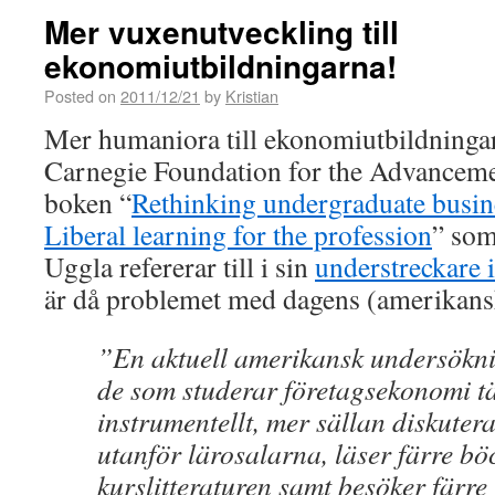
Mer vuxenutveckling till
ekonomiutbildningarna!
Posted on
2011/12/21
by
Kristian
Mer humaniora till ekonomiutbildninga
Carnegie Foundation for the Advanceme
boken “
Rethinking undergraduate busin
Liberal learning for the profession
” som
Uggla refererar till i sin
understreckare
är då problemet med dagens (amerikan
”En aktuell amerikansk undersöknin
de som studerar företagsekonomi t
instrumentellt, mer sällan diskuter
utanför lärosalarna, läser färre bö
kurslitteraturen samt besöker färre