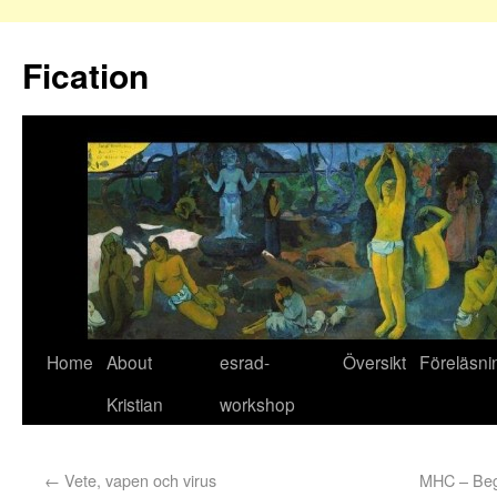
Fication
Home
About
esrad-
Översikt
Föreläsni
Kristian
workshop
←
Vete, vapen och virus
MHC – Beg