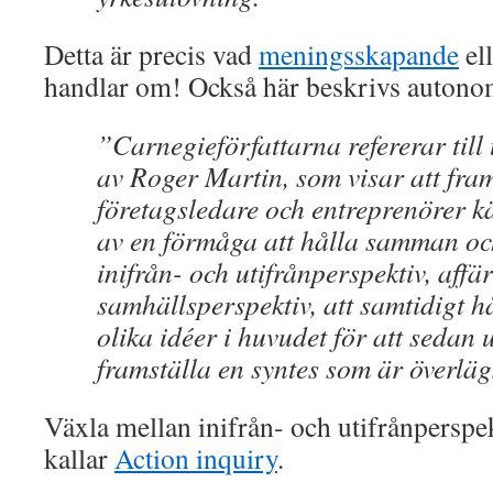
Detta är precis vad
meningsskapande
el
handlar om! Också här beskrivs autono
”Carnegieförfattarna refererar til
av Roger Martin, som visar att fr
företagsledare och entreprenörer k
av en förmåga att hålla samman oc
inifrån- och utifrånperspektiv, affä
samhällsperspektiv, att samtidigt h
olika idéer i huvudet för att sedan 
framställa en syntes som är överläg
Växla mellan inifrån- och utifrånperspek
kallar
Action inquiry
.