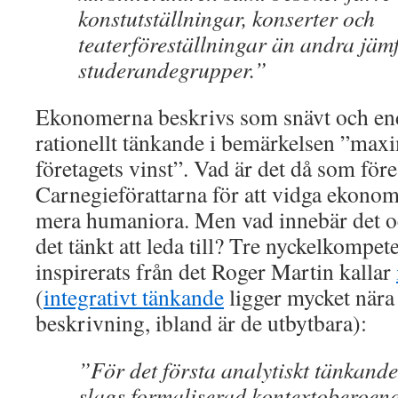
konstutställningar, konserter och
teaterföreställningar än andra jäm
studerandegrupper.”
Ekonomerna beskrivs som snävt och en
rationellt tänkande i bemärkelsen ”max
företagets vinst”. Vad är det då som före
Carnegieförattarna för att vidga ekonom
mera humaniora. Men vad innebär det oc
det tänkt att leda till? Tre nyckelkompe
inspirerats från det Roger Martin kallar
(
integrativt tänkande
ligger mycket när
beskrivning, ibland är de utbytbara):
”För det första analytiskt tänkande,
slags formaliserad kontextoberoend