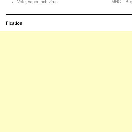
←
Vete, vapen och virus
MHC – Beg
Fication