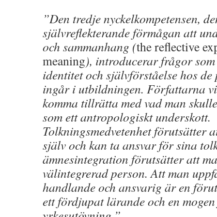
”Den tredje nyckelkompetensen, de
självreflekterande förmågan att u
och sammanhang (
the reflective ex
meaning
), introducerar frågor so
identitet och självförståelse hos d
ingår i utbildningen. Författarna vi
komma tillrätta med vad man skull
som ett antropologiskt underskott.
Tolkningsmedvetenhet förutsätter a
själv och kan ta ansvar för sina to
ämnesintegration förutsätter att ma
välintegrerad person. Att man uppfa
handlande och ansvarig är en förut
ett fördjupat lärande och en mogen
yrkesutövning.”