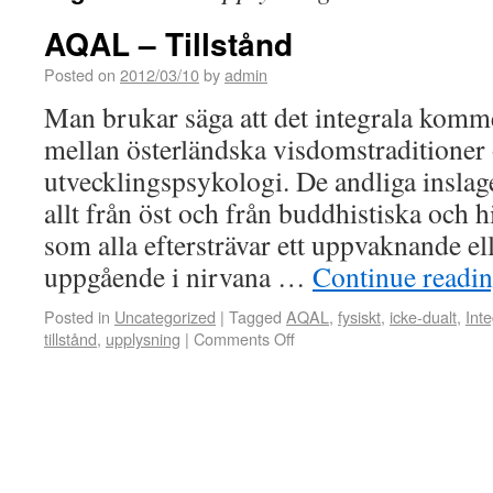
AQAL – Tillstånd
Posted on
2012/03/10
by
admin
Man brukar säga att det integrala komm
mellan österländska visdomstraditioner
utvecklingspsykologi. De andliga insl
allt från öst och från buddhistiska och h
som alla eftersträvar ett uppvaknande el
uppgående i nirvana …
Continue readi
Posted in
Uncategorized
|
Tagged
AQAL
,
fysiskt
,
icke-dualt
,
Inte
tillstånd
,
upplysning
|
Comments Off