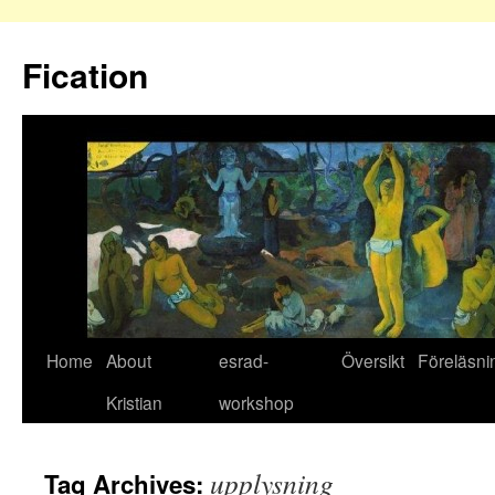
Fication
Home
About
esrad-
Översikt
Föreläsni
Kristian
workshop
upplysning
Tag Archives: