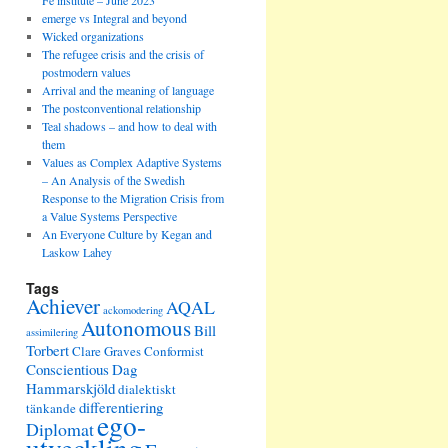
Fe institute – June 2023
emerge vs Integral and beyond
Wicked organizations
The refugee crisis and the crisis of
postmodern values
Arrival and the meaning of language
The postconventional relationship
Teal shadows – and how to deal with
them
Values as Complex Adaptive Systems
– An Analysis of the Swedish
Response to the Migration Crisis from
a Value Systems Perspective
An Everyone Culture by Kegan and
Laskow Lahey
Tags
Achiever
AQAL
ackomodering
Autonomous
Bill
assimilering
Torbert
Clare Graves
Conformist
Conscientious
Dag
Hammarskjöld
dialektiskt
differentiering
tänkande
ego-
Diplomat