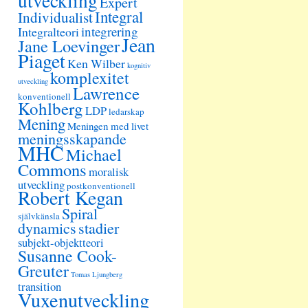
utveckling
Expert
Integral
Individualist
integrering
Integralteori
Jean
Jane Loevinger
Piaget
Ken Wilber
kognitiv
komplexitet
utveckling
Lawrence
konventionell
Kohlberg
LDP
ledarskap
Mening
Meningen med livet
meningsskapande
MHC
Michael
Commons
moralisk
utveckling
postkonventionell
Robert Kegan
Spiral
självkänsla
dynamics
stadier
subjekt-objektteori
Susanne Cook-
Greuter
Tomas Ljungberg
transition
Vuxenutveckling