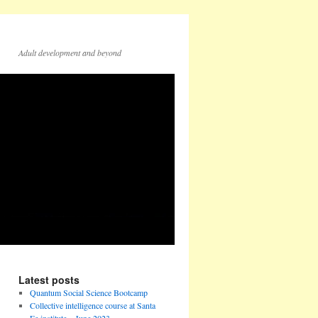
Adult development and beyond
Latest posts
Quantum Social Science Bootcamp
Collective intelligence course at Santa