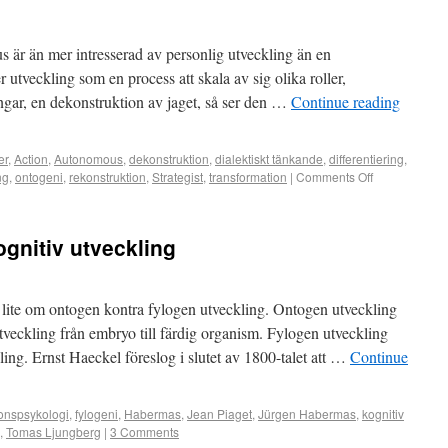
 är än mer intresserad av personlig utveckling än en
 utveckling som en process att skala av sig olika roller,
ngar, en dekonstruktion av jaget, så ser den …
Continue reading
er
,
Action
,
Autonomous
,
dekonstruktion
,
dialektiskt tänkande
,
differentiering
,
ng
,
ontogeni
,
rekonstruktion
,
Strategist
,
transformation
|
Comments Off
ognitiv utveckling
, lite om ontogen kontra fylogen utveckling. Ontogen utveckling
tveckling från embryo till färdig organism. Fylogen utveckling
ing. Ernst Haeckel föreslog i slutet av 1800-talet att …
Continue
ionspsykologi
,
fylogeni
,
Habermas
,
Jean Piaget
,
Jürgen Habermas
,
kognitiv
,
Tomas Ljungberg
|
3 Comments