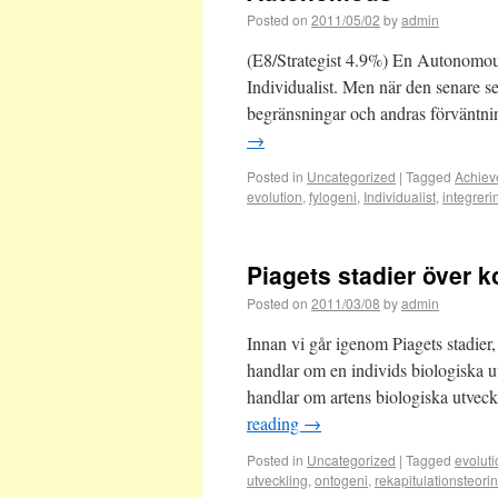
Posted on
2011/05/02
by
admin
(E8/Strategist 4.9%) En Autonomous
Individualist. Men när den senare ser
begränsningar och andras förväntni
→
Posted in
Uncategorized
|
Tagged
Achiev
evolution
,
fylogeni
,
Individualist
,
integreri
Piagets stadier över k
Posted on
2011/03/08
by
admin
Innan vi går igenom Piagets stadier
handlar om en individs biologiska u
handlar om artens biologiska utveckl
reading
→
Posted in
Uncategorized
|
Tagged
evolut
utveckling
,
ontogeni
,
rekapitulationsteorin