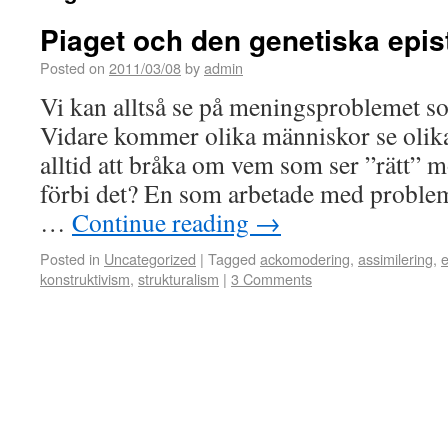
Piaget och den genetiska epi
Posted on
2011/03/08
by
admin
Vi kan alltså se på meningsproblemet so
Vidare kommer olika människor se oli
alltid att bråka om vem som ser ”rätt” 
förbi det? En som arbetade med problem
…
Continue reading
→
Posted in
Uncategorized
|
Tagged
ackomodering
,
assimilering
,
e
konstruktivism
,
strukturalism
|
3 Comments