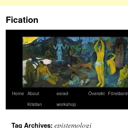
Fication
Home
About
esrad-
Översikt
Föreläsni
Kristian
workshop
epistemologi
Tag Archives: