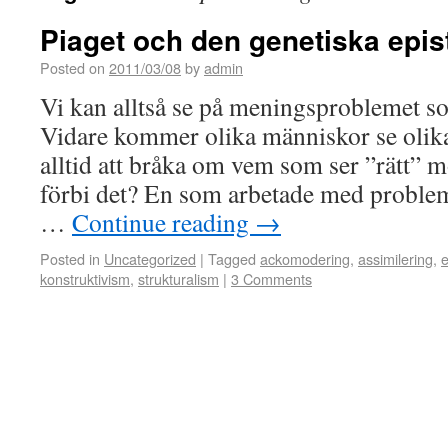
Piaget och den genetiska epi
Posted on
2011/03/08
by
admin
Vi kan alltså se på meningsproblemet so
Vidare kommer olika människor se oli
alltid att bråka om vem som ser ”rätt” 
förbi det? En som arbetade med problem
…
Continue reading
→
Posted in
Uncategorized
|
Tagged
ackomodering
,
assimilering
,
e
konstruktivism
,
strukturalism
|
3 Comments