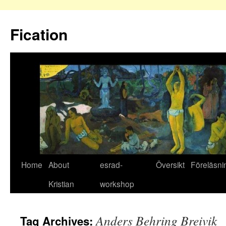
Fication
Home
About
esrad-
Översikt
Föreläsni
Kristian
workshop
Anders Behring Breivik
Tag Archives: