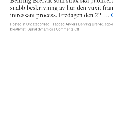
Behring Breivik som strax ska publicera
snabb beskrivning av hur den vuxit fram
intressant process. Fredagen den 22 …
Posted in
Uncategorized
|
Tagged
Anders Behring Breivik
,
ego-u
kreativitet
,
Spiral dynamics
|
Comments Off