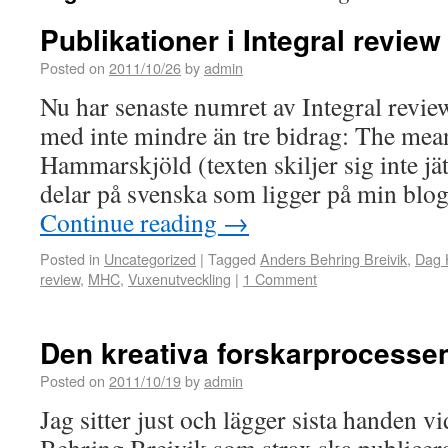
Publikationer i Integral review
Posted on
2011/10/26
by
admin
Nu har senaste numret av Integral review
med inte mindre än tre bidrag: The me
Hammarskjöld (texten skiljer sig inte jä
delar på svenska som ligger på min blo
Continue reading
→
Posted in
Uncategorized
|
Tagged
Anders Behring Breivik
,
Dag 
review
,
MHC
,
Vuxenutveckling
|
1 Comment
Den kreativa forskarprocessen
Posted on
2011/10/19
by
admin
Jag sitter just och lägger sista handen v