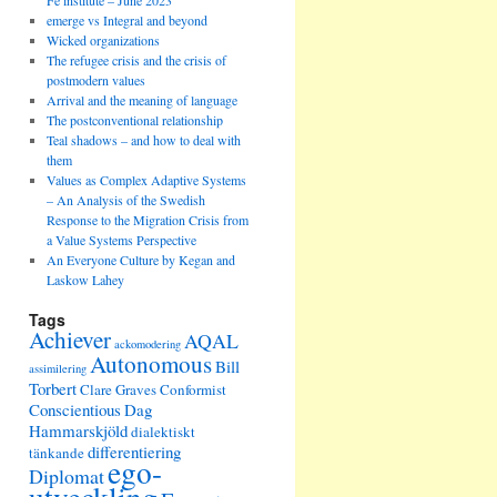
Fe institute – June 2023
emerge vs Integral and beyond
Wicked organizations
The refugee crisis and the crisis of
postmodern values
Arrival and the meaning of language
The postconventional relationship
Teal shadows – and how to deal with
them
Values as Complex Adaptive Systems
– An Analysis of the Swedish
Response to the Migration Crisis from
a Value Systems Perspective
An Everyone Culture by Kegan and
Laskow Lahey
Tags
Achiever
AQAL
ackomodering
Autonomous
Bill
assimilering
Torbert
Clare Graves
Conformist
Conscientious
Dag
Hammarskjöld
dialektiskt
differentiering
tänkande
ego-
Diplomat