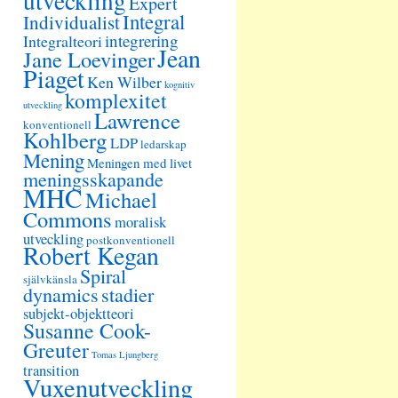
utveckling
Expert
Integral
Individualist
integrering
Integralteori
Jean
Jane Loevinger
Piaget
Ken Wilber
kognitiv
komplexitet
utveckling
Lawrence
konventionell
Kohlberg
LDP
ledarskap
Mening
Meningen med livet
meningsskapande
MHC
Michael
Commons
moralisk
utveckling
postkonventionell
Robert Kegan
Spiral
självkänsla
dynamics
stadier
subjekt-objektteori
Susanne Cook-
Greuter
Tomas Ljungberg
transition
Vuxenutveckling