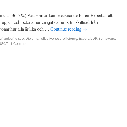
nician 36.5 %) Vad som är kännetecknande för en Expert är att
n gruppen och betona hur en själv är unik till skillnad från
tonar hur alla är lika och …
Continue reading
→
er
,
auktoritetstro
,
Diplomat
,
effectiveness
,
efficiency
,
Expert
,
LDP
,
Self-aware
,
USCT
|
1 Comment