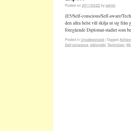
Posted on
2011/03/22
by
admin
(E5/Self-conscious/Self-aware/Tech
den allra helst vill skilja ut sig frå
föregående Diplomat-stadiet som be
Posted in
Uncategorized
|
Tagged
Achiev
Self-conscious
,
självinsikt
,
Technician
,
W