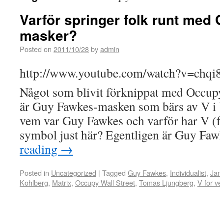
Varför springer folk runt med
masker?
Posted on
2011/10/28
by
admin
http://www.youtube.com/watch?v=ch
Något som blivit förknippat med Occupy
är Guy Fawkes-masken som bärs av V i 
vem var Guy Fawkes och varför har V (för
symbol just här? Egentligen är Guy F
reading
→
Posted in
Uncategorized
|
Tagged
Guy Fawkes
,
Individualist
,
Ja
Kohlberg
,
Matrix
,
Occupy Wall Street
,
Tomas Ljungberg
,
V for v