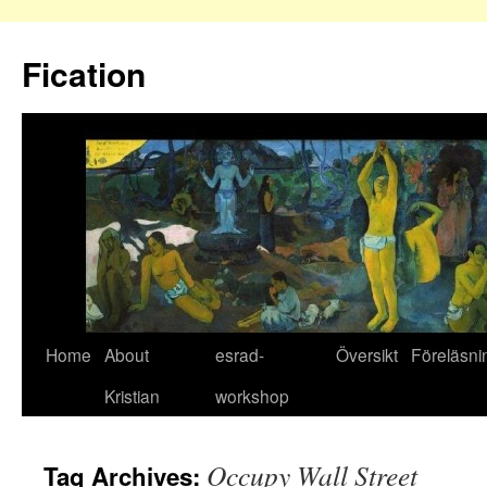
Fication
Home
About
esrad-
Översikt
Föreläsni
Kristian
workshop
Occupy Wall Street
Tag Archives: