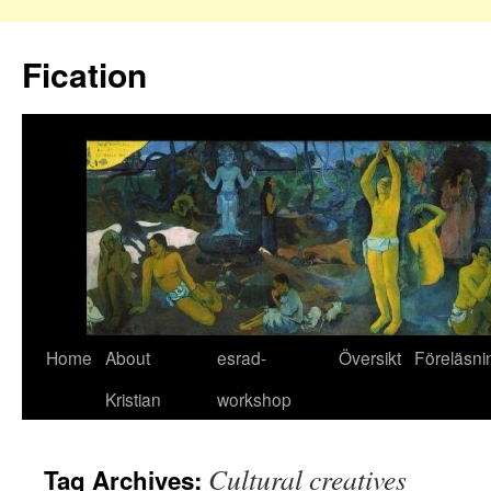
Fication
Home
About
esrad-
Översikt
Föreläsni
Kristian
workshop
Cultural creatives
Tag Archives: