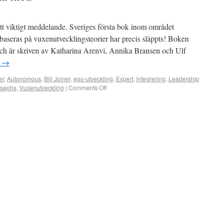
tt viktigt meddelande. Sveriges första bok inom området
baseras på vuxenutvecklingsteorier har precis släppts! Boken
å och är skriven av Katharina Arenvi, Annika Bransen och Ulf
g
→
er
,
Autonomous
,
Bill Joiner
,
ego-utveckling
,
Expert
,
integrering
,
Leadership
osephs
,
Vuxenutveckling
|
Comments Off