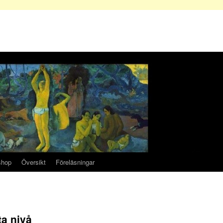
shop
Översikt
Föreläsningar
ta nivå