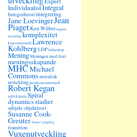
utveckling
Expert
Integral
Individualist
integrering
Integralteori
Jean
Jane Loevinger
Piaget
Ken Wilber
kognitiv
komplexitet
utveckling
Lawrence
konventionell
Kohlberg
LDP
ledarskap
Mening
Meningen med livet
meningsskapande
MHC
Michael
Commons
moralisk
utveckling
postkonventionell
Robert Kegan
Spiral
självkänsla
dynamics
stadier
subjekt-objektteori
Susanne Cook-
Greuter
Tomas Ljungberg
transition
Vuxenutveckling