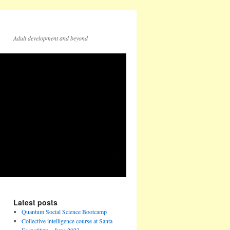
Adult development and beyond
Latest posts
Quantum Social Science Bootcamp
Collective intelligence course at Santa