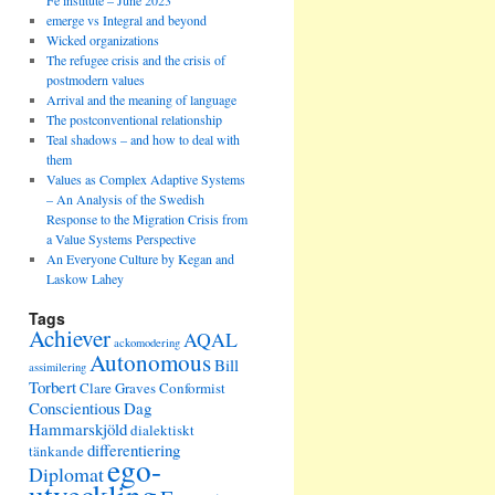
Fe institute – June 2023
emerge vs Integral and beyond
Wicked organizations
The refugee crisis and the crisis of
postmodern values
Arrival and the meaning of language
The postconventional relationship
Teal shadows – and how to deal with
them
Values as Complex Adaptive Systems
– An Analysis of the Swedish
Response to the Migration Crisis from
a Value Systems Perspective
An Everyone Culture by Kegan and
Laskow Lahey
Tags
Achiever
AQAL
ackomodering
Autonomous
Bill
assimilering
Torbert
Clare Graves
Conformist
Conscientious
Dag
Hammarskjöld
dialektiskt
differentiering
tänkande
ego-
Diplomat