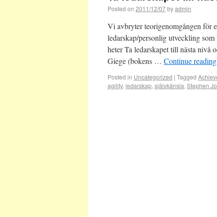
Posted on
2011/12/07
by
admin
Vi avbryter teorigenomgången för e
ledarskap/personlig utveckling som 
heter Ta ledarskapet till nästa niv
Giege (bokens …
Continue readin
Posted in
Uncategorized
|
Tagged
Achiev
agility
,
ledarskap
,
självkänsla
,
Stephen J