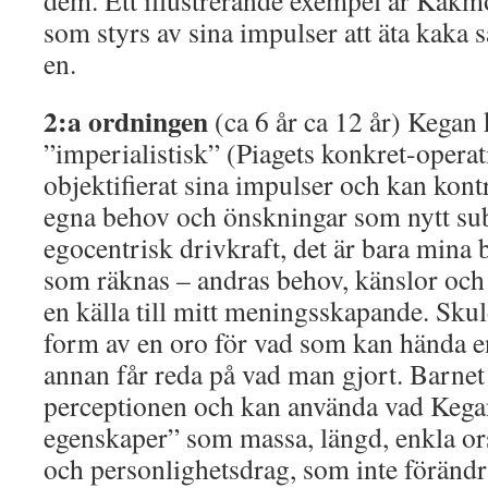
dem. Ett illustrerande exempel är Kakm
som styrs av sina impulser att äta kaka s
en.
2:a ordningen
(ca 6 år ca 12 år) Kegan
”imperialistisk” (Piagets konkret-operat
objektifierat sina impulser och kan kont
egna behov och önskningar som nytt subj
egocentrisk drivkraft, det är bara mina
som räknas – andras behov, känslor och 
en källa till mitt meningsskapande. Skuld
form av en oro för vad som kan hända e
annan får reda på vad man gjort. Barnet 
perceptionen och kan använda vad Kegan
egenskaper” som massa, längd, enkla 
och personlighetsdrag, som inte förändr