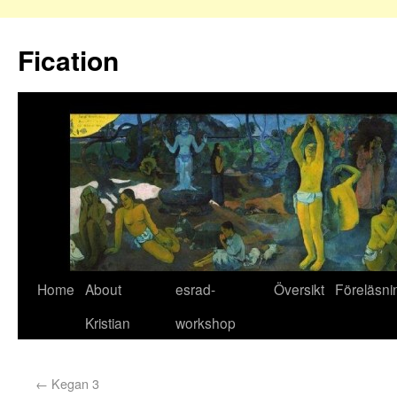
Fication
Home
About
esrad-
Översikt
Föreläsni
Kristian
workshop
←
Kegan 3