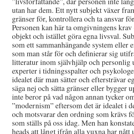
”livsförfattande”, där personen inte läng
utan har dem. Ett nytt subjekt växer fra
gränser för, kontrollera och ta ansvar för
Personen kan här ta omgivningens krav
objekt och istället göra egna livsval. Su
som ett sammanhängande system eller en
som man står för och definierar sig utifrån
litteratur inom självhjälp och personlig 
experter i tidningsspalter och psykologer
idealet där man sätter och eftersträvar eg
säga nej och sätta gränser eller bygger 
inte beror på vad någon annan tycker om
”modernism” eftersom det är idealet i 
och motsvarar den ordning som krävs för
som ställs på oss idag. Men han konstate
heads att långt ifrån alla vuxna har nått 