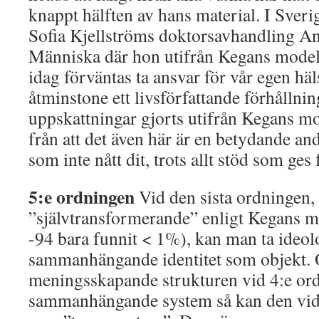
knappt hälften av hans material. I Sve
Sofia Kjellströms doktorsavhandling An
Människa där hon utifrån Kegans modell 
idag förväntas ta ansvar för vår egen häl
åtminstone ett livsförfattande förhållni
uppskattningar gjorts utifrån Kegans m
från att det även här är en betydande an
som inte nått dit, trots allt stöd som ges
5:e ordningen
Vid den sista ordningen,
”självtransformerande” enligt Kegans mo
-94 bara funnit < 1%), kan man ta ideolo
sammanhängande identitet som objekt.
meningsskapande strukturen vid 4:e ord
sammanhängande system så kan den vid 