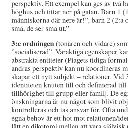
perspektiv. Ett exempel kan ges av två b
höghus och tittar ner på gatan. Barn 1 
människorna där nere är!”, barn 2 (2:a o
små, de ser små ut.”
3:e ordningen
(tonåren och vidare) som
”socialiserad”. Varaktiga egenskaper kan
abstrakta entiteter (Piagets tidiga forma
andras perspektiv kan nu koordineras m
skapar ett nytt subjekt – relationer. Vid
identiteten knuten till och definierad til
tillhörighet till grupp eller familj. De 
önskningarna är nu något som blivit ob
kontrolleras och tas ansvar för. Ofta un
egna behov är ett hot mot relationen/ide
lätt en dikotomi mellan att vara självisk 