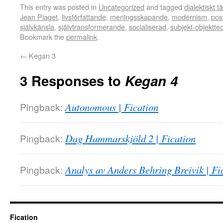
This entry was posted in
Uncategorized
and tagged
dialektiskt 
Jean Piaget
,
livsförfattande
,
meningsskapande
,
modernism
,
pos
självkänsla
,
självtransformerande
,
socialiserad
,
subjekt-objektteo
Bookmark the
permalink
.
←
Kegan 3
3 Responses to
Kegan 4
Pingback:
Autonomous | Fication
Pingback:
Dag Hammarskjöld 2 | Fication
Pingback:
Analys av Anders Behring Breivik | Fi
Fication