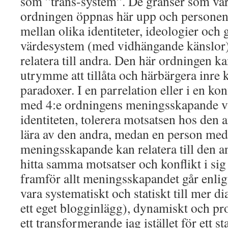
som ”trans-system”. De gränser som var 
ordningen öppnas här upp och personen ä
mellan olika identiteter, ideologier och g
värdesystem (med vidhängande känslor)
relatera till andra. Den här ordningen ka
utrymme att tillåta och härbärgera inre 
paradoxer. I en parrelation eller i en kon
med 4:e ordningens meningsskapande va
identiteten, tolerera motsatsen hos den
lära av den andra, medan en person med
meningsskapande kan relatera till den a
hitta samma motsatser och konflikt i sig
framför allt meningsskapandet går enligt
vara systematiskt och statiskt till mer di
ett eget blogginlägg), dynamiskt och pro
ett transformerande jag istället för ett st