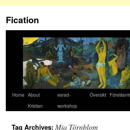
Fication
Home
About
esrad-
Översikt
Föreläsni
Kristian
workshop
Mia Törnblom
Tag Archives: