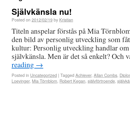
Självkänsla nu!
Posted on
2012/02/19
by
Kristian
Titeln anspelar förstås på Mia Törnblo
den bild av personlig utveckling som få
kultur: Personlig utveckling handlar om a
självkänsla. Men är det så enkelt? Och
reading
→
Posted in
Uncategorized
|
Tagged
Achiever
,
Allan Combs
,
Diplo
Loevinger
,
Mia Törnblom
,
Robert Kegan
,
självförtroende
,
självkä