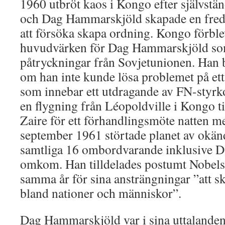
1960 utbröt kaos i Kongo efter självstä
och Dag Hammarskjöld skapade en freds
att försöka skapa ordning. Kongo förble
huvudvärken för Dag Hammarskjöld som
påtryckningar från Sovjetunionen. Han b
om han inte kunde lösa problemet på ett t
som innebar ett utdragande av FN-styrko
en flygning från Léopoldville i Kongo t
Zaire för ett förhandlingsmöte natten m
september 1961 störtade planet av okän
samtliga 16 ombordvarande inklusive 
omkom. Han tilldelades postumt Nobels 
samma år för sina ansträngningar ”att sk
bland nationer och människor”.
Dag Hammarskjöld var i sina uttalanden