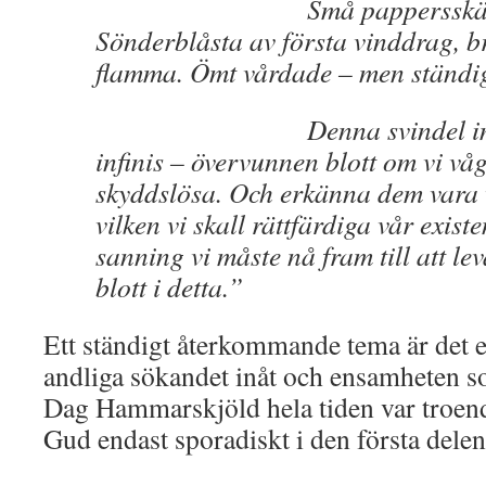
Små pappersskärm
Sönderblåsta av första vinddrag, 
flamma. Ömt vårdade – men ständig
Denna svindel inför l
infinis – övervunnen blott om vi våg
skyddslösa. Och erkänna dem vara v
vilken vi skall rättfärdiga vår exist
sanning vi måste nå fram till att leva
blott i detta.”
Ett ständigt återkommande tema är det e
andliga sökandet inåt och ensamheten s
Dag Hammarskjöld hela tiden var troen
Gud endast sporadiskt i den första delen