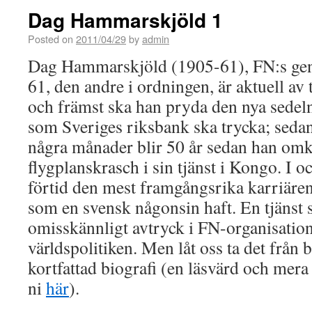
Dag Hammarskjöld 1
Posted on
2011/04/29
by
admin
Dag Hammarskjöld (1905-61), FN:s gen
61, den andre i ordningen, är aktuell av 
och främst ska han pryda den nya sedeln
som Sveriges riksbank ska trycka; seda
några månader blir 50 år sedan han om
flygplanskrasch i sin tjänst i Kongo. I o
förtid den mest framgångsrika karriären 
som en svensk någonsin haft. En tjänst s
omisskännligt avtryck i FN-organisation
världspolitiken. Men låt oss ta det från
kortfattad biografi (en läsvärd och mera u
ni
här
).