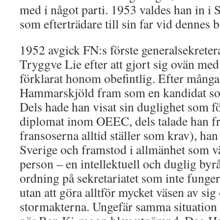
med i något parti. 1953 valdes han in 
som efterträdare till sin far vid dennes 
1952 avgick FN:s förste generalsekrete
Tryggve Lie efter att gjort sig ovän m
förklarat honom obefintlig. Efter många
Hammarskjöld fram som en kandidat so
Dels hade han visat sin duglighet som f
diplomat inom OEEC, dels talade han fr
fransoserna alltid ställer som krav), ha
Sverige och framstod i allmänhet som v
person – en intellektuell och duglig by
ordning på sekretariatet som inte funger
utan att göra alltför mycket väsen av si
stormakterna. Ungefär samma situation