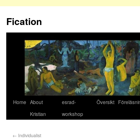
Fication
Home
About
esrad-
Översikt
Föreläsni
Kristian
workshop
←
Individualist