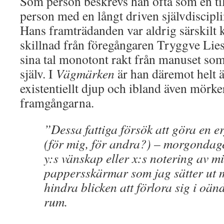
Som person beskrevs han ofta som en ti
person med en långt driven självdiscipl
Hans framträdanden var aldrig särskilt k
skillnad från föregångaren Tryggve Lies,
sina tal monotont rakt från manuset som
själv. I
Vägmärken
är han däremot helt är
existentiellt djup och ibland även mörker
framgångarna.
”Dessa fattiga försök att göra en e
(för mig, för andra?) – morgondag
y:s vänskap eller x:s notering av mi
pappersskärmar som jag sätter ut mo
hindra blicken att förlora sig i oänd
rum.