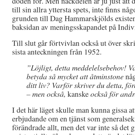
döden för. Men nackdelen är ju just att 
till sin allra yttersta spets, inte finns någ
grunden till Dag Hammarskjölds existent
baksidan av meningsskapandet på Individ
Till slut går förtvivlan också ut över skr
sista anteckningen från 1952.
”Löjligt, detta meddelelsebehov! Va
betyda så mycket att åtminstone
nå
ditt liv? Varför skriver du detta, för
– men också,
kanske
också för and
I det här läget skulle man kunna gissa at
erbjudande om en tjänst som generalsek
förändrade allt, men det var inte så det gic