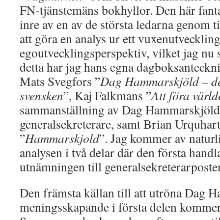
FN-tjänstemäns bokhyllor. Den här fantas
inre av en av de största ledarna genom t
att göra en analys ur ett vuxenutveckling
egoutvecklingsperspektiv, vilket jag nu 
detta har jag hans egna dagboksanteckni
Mats Svegfors ”
Dag Hammarskjöld – de
svensken
”, Kaj Falkmans ”
Att föra värld
sammanställning av Dag Hammarskjölds
generalsekreterare, samt Brian Urquhart
”
Hammarskjold
”. Jag kommer av naturl
analysen i två delar där den första handl
utnämningen till generalsekreterarposte
Den främsta källan till att utröna Dag
meningsskapande i första delen komme