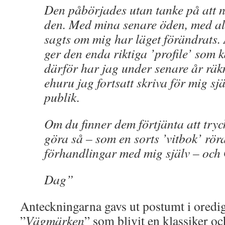
Den påbörjades utan tanke på att n
den. Med mina senare öden, med all
sagts om mig har läget förändrats
ger den enda riktiga ’profile’ som 
därför har jag under senare år räkn
ehuru jag fortsatt skriva för mig sjä
publik.
Om du finner dem förtjänta att tryck
göra så – som en sorts ’vitbok’ rö
förhandlingar med mig själv – och
Dag”
Anteckningarna gavs ut postumt i oredig
”
Vägmärken
” som blivit en klassiker o