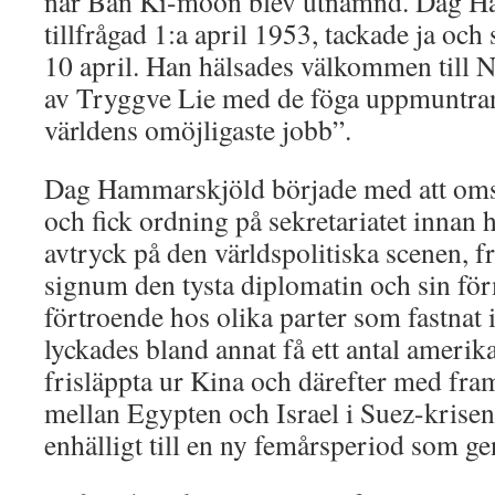
när Ban Ki-moon blev utnämnd. Dag H
tillfrågad 1:a april 1953, tackade ja oc
10 april. Han hälsades välkommen till 
av Tryggve Lie med de föga uppmuntran
världens omöjligaste jobb”.
Dag Hammarskjöld började med att oms
och fick ordning på sekretariatet innan h
avtryck på den världspolitiska scenen, f
signum den tysta diplomatin och sin för
förtroende hos olika parter som fastnat i
lyckades bland annat få ett antal ameri
frisläppta ur Kina och därefter med fr
mellan Egypten och Israel i Suez-krise
enhälligt till en ny femårsperiod som ge